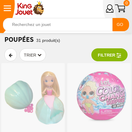
0
GO
POUPÉES
31
produit(s)
TRIER
FILTRER