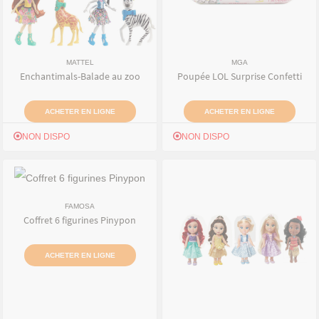
MATTEL
MGA
Enchantimals-Balade au zoo
Poupée LOL Surprise Confetti
ACHETER EN LIGNE
ACHETER EN LIGNE
NON DISPO
NON DISPO
FAMOSA
Coffret 6 figurines Pinypon
ACHETER EN LIGNE