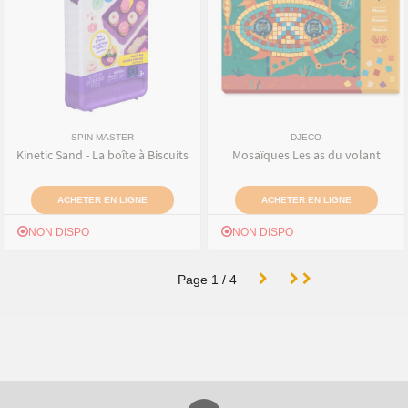
SPIN MASTER
DJECO
Kinetic Sand - La boîte à Biscuits
Mosaïques Les as du volant
ACHETER EN LIGNE
ACHETER EN LIGNE
NON DISPO
NON DISPO
Page
1
/
4