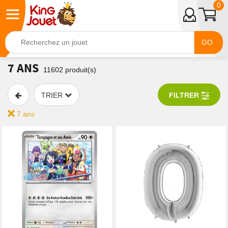
0
GO
7 ANS
11602
produit(s)
TRIER
FILTRER
7 ans