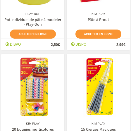
PLAY DOH
KIM PLAY
Pot individuel de pâte à modeler
Pâte à Prout
- Play-Doh
ACHETER EN LIGNE
ACHETER EN LIGNE
DISPO
DISPO
2,50€
2,99€
KIM PLAY
KIM PLAY
20 bougies multicolores
15 Cierges Magiques