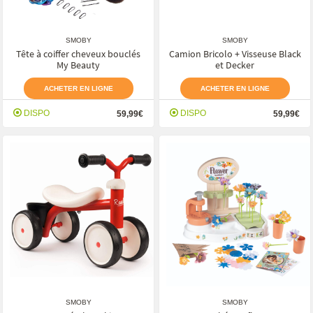
SMOBY
SMOBY
Tête à coiffer cheveux bouclés
Camion Bricolo + Visseuse Black
My Beauty
et Decker
ACHETER EN LIGNE
ACHETER EN LIGNE
DISPO
DISPO
59,99€
59,99€
SMOBY
SMOBY