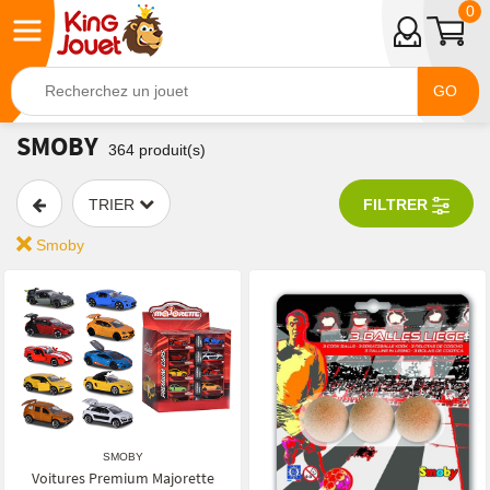
0
GO
SMOBY
364
produit(s)
TRIER
FILTRER
Smoby
SMOBY
Voitures Premium Majorette