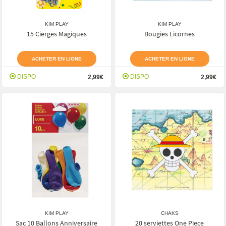
KIM PLAY
KIM PLAY
15 Cierges Magiques
Bougies Licornes
ACHETER EN LIGNE
ACHETER EN LIGNE
DISPO
DISPO
2,99€
2,99€
KIM PLAY
CHAKS
Sac 10 Ballons Anniversaire
20 serviettes One Piece