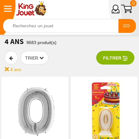
0
GO
4 ANS
9683
produit(s)
TRIER
FILTRER
4 ans