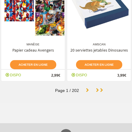
MANÈGE
AMSCAN
Papier cadeau Avengers
20 serviettes jetables Dinosaures
ACHETER EN LIGNE
ACHETER EN LIGNE
DISPO
DISPO
2,99€
3,99€
Page
1
/
202