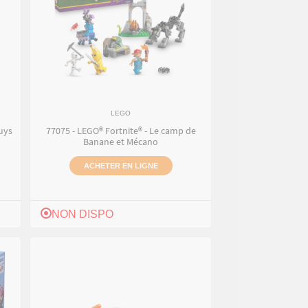
LEGO
Guys
77075 - LEGO® Fortnite® - Le camp de
Banane et Mécano
ACHETER EN LIGNE
NON DISPO