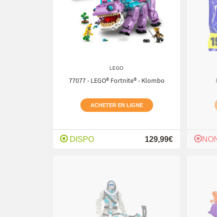
LEGO
77077 - LEGO® Fortnite® - Klombo
ACHETER EN LIGNE
DISPO
129,99€
NON