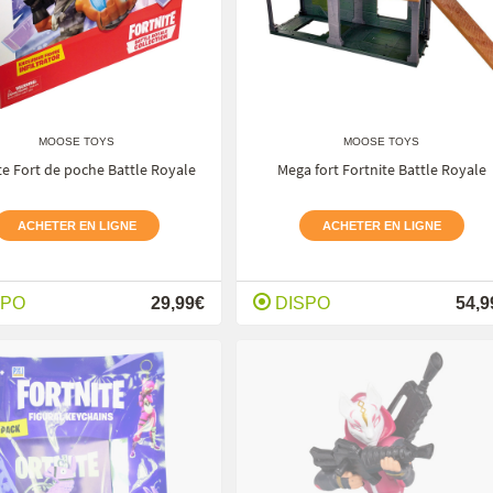
MOOSE TOYS
MOOSE TOYS
te Fort de poche Battle Royale
Mega fort Fortnite Battle Royale
ACHETER EN LIGNE
ACHETER EN LIGNE
SPO
29,99€
DISPO
54,9