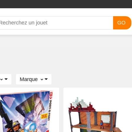
GO
Marque