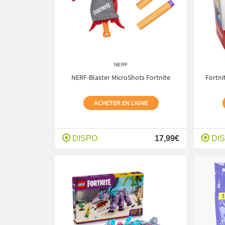
NERF
NERF-Blaster MicroShots Fortnite
Fortni
ACHETER EN LIGNE
DISPO
17,99€
DI