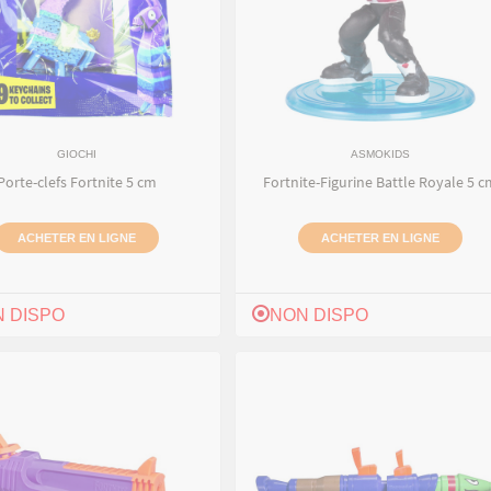
GIOCHI
ASMOKIDS
Porte-clefs Fortnite 5 cm
Fortnite-Figurine Battle Royale 5 c
ACHETER EN LIGNE
ACHETER EN LIGNE
 DISPO
NON DISPO