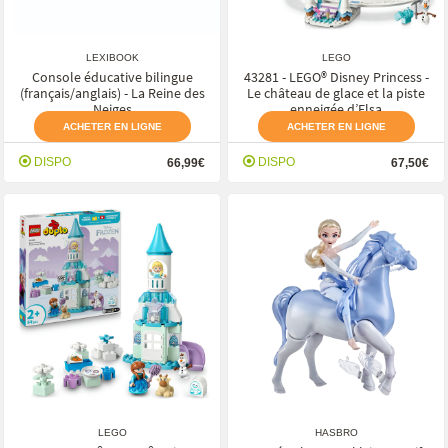
LEXIBOOK
LEGO
Console éducative bilingue
43281 - LEGO® Disney Princess -
(français/anglais) - La Reine des
Le château de glace et la piste
Neiges
enneigée d’Elsa
ACHETER EN LIGNE
ACHETER EN LIGNE
DISPO
DISPO
66,99€
67,50€
LEGO
HASBRO