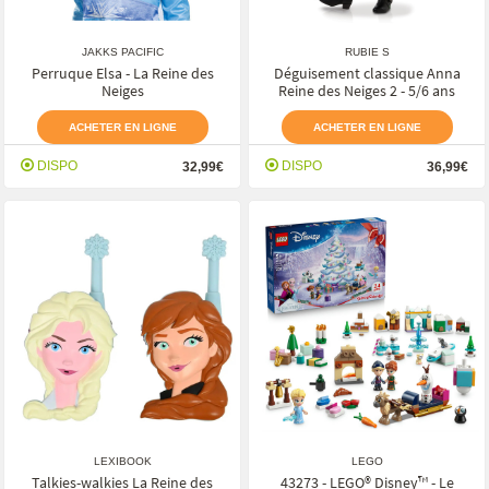
JAKKS PACIFIC
RUBIE S
Perruque Elsa - La Reine des
Déguisement classique Anna
Neiges
Reine des Neiges 2 - 5/6 ans
ACHETER EN LIGNE
ACHETER EN LIGNE
DISPO
DISPO
32,99€
36,99€
LEXIBOOK
LEGO
Talkies-walkies La Reine des
43273 - LEGO® Disney™ - Le