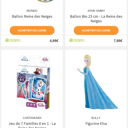
MONDO
JOHN GMBH
Ballon Reine des Neiges
Ballon Bio 23 cm - La Reine des
Neiges
ACHETER EN LIGNE
ACHETER EN LIGNE
DISPO
DISPO
4,99€
7,99€
CARTAMUNDI
BULLY
Jeu de 7 Familles 4 en 1 - La
Figurine Elsa