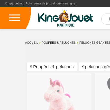
King-jouet.mq : Achat vente de jeux et jouets en ligne.
ACCUEIL
POUPÉES & PELUCHES
PELUCHES GÉANTE
Poupées & peluches
peluches gé