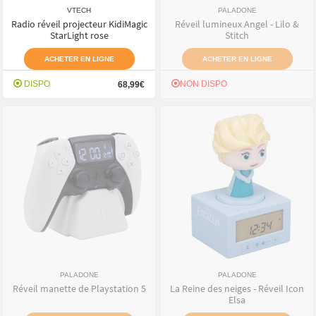
VTECH
PALADONE
Radio réveil projecteur KidiMagic
Réveil lumineux Angel - Lilo &
StarLight rose
Stitch
ACHETER EN LIGNE
ACHETER EN LIGNE
DISPO
NON DISPO
68,99€
PALADONE
PALADONE
Réveil manette de Playstation 5
La Reine des neiges - Réveil Icon
Elsa