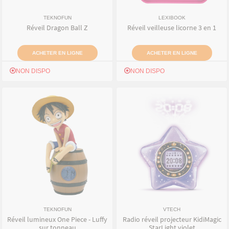
TEKNOFUN
LEXIBOOK
Réveil Dragon Ball Z
Réveil veilleuse licorne 3 en 1
ACHETER EN LIGNE
ACHETER EN LIGNE
NON DISPO
NON DISPO
TEKNOFUN
VTECH
Réveil lumineux One Piece - Luffy
Radio réveil projecteur KidiMagic
sur tonneau
StarLight violet