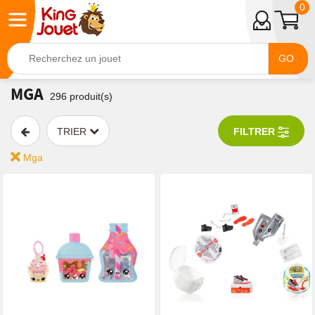
0
GO
MGA
296
produit(s)
TRIER
FILTRER
Mga