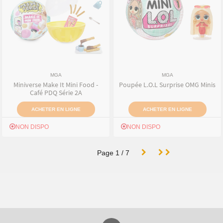
MGA
MGA
Miniverse Make It Mini Food -
Poupée L.O.L Surprise OMG Minis
Café PDQ Série 2A
ACHETER EN LIGNE
ACHETER EN LIGNE
NON DISPO
NON DISPO
Page
1
/
7