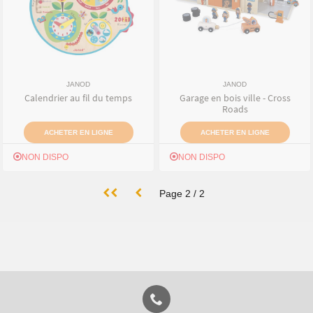
JANOD
JANOD
Calendrier au fil du temps
Garage en bois ville - Cross
Roads
ACHETER EN LIGNE
ACHETER EN LIGNE
NON DISPO
NON DISPO
Page
2
/
2