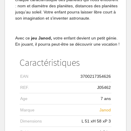
: nom et diamètre des planètes, distances des planètes
jusqu’au soleil. Votre enfant pourra laisser libre court à
son imagination et s'inventer astronaute.
Avec ce
jeu Janod,
votre enfant devient un petit génie.
En jouant, il pourra peut-être se découvrir une vocation !
Caractéristiques
EAN
3700217354626
REF.
J05462
Age
7 ans
Marque
Janod
Dimensions
L
51
xH
58
xP
3