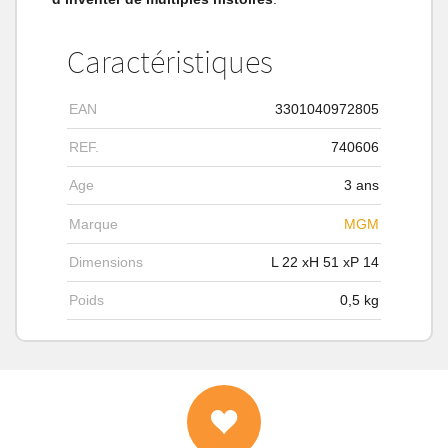
Caractéristiques
EAN
3301040972805
REF.
740606
Age
3 ans
Marque
MGM
Dimensions
L
22
xH
51
xP
14
Poids
0,5
kg