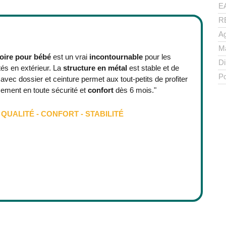
E
R
A
M
oire pour bébé
est un vrai
incontournable
pour les
D
tés en extérieur. La
structure en métal
est stable et de
Po
e avec dossier et ceinture permet aux tout-petits de profiter
ement en toute sécurité et
confort
dès 6 mois."
QUALITÉ - CONFORT - STABILITÉ