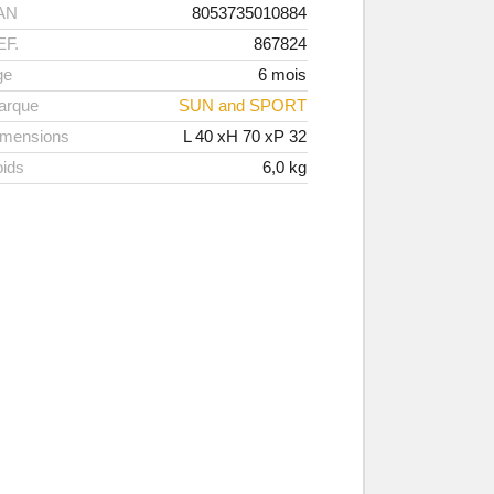
AN
8053735010884
EF.
867824
ge
6 mois
arque
SUN and SPORT
imensions
L
40
xH
70
xP
32
ids
6,0
kg