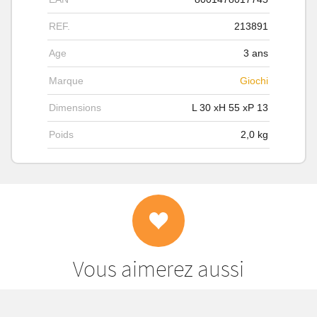
REF.
213891
Age
3 ans
Marque
Giochi
Dimensions
L
30
xH
55
xP
13
Poids
2,0
kg
Vous aimerez aussi