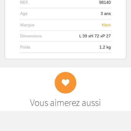
REF.
98140
Age
3 ans
Marque
Klein
Dimensions
L
39
xH
72
xP
27
Poids
1,2
kg
Vous aimerez aussi