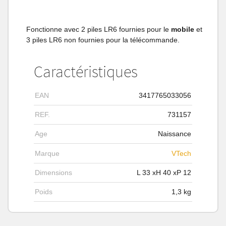
Fonctionne avec 2 piles LR6 fournies pour le
mobile
et
3 piles LR6 non fournies pour la télécommande.
Caractéristiques
EAN
3417765033056
REF.
731157
Age
Naissance
Marque
VTech
Dimensions
L
33
xH
40
xP
12
Poids
1,3
kg