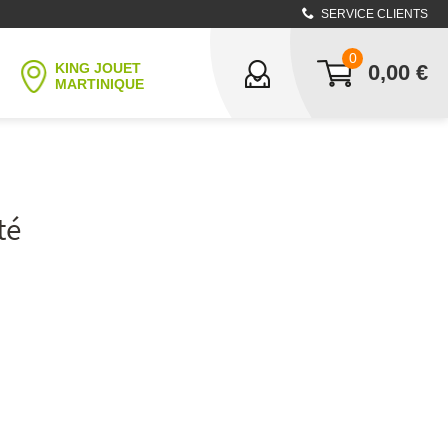
SERVICE CLIENTS
0
KING JOUET
0,00
€
MARTINIQUE
té