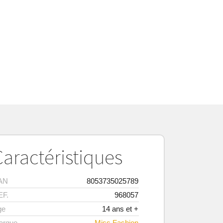
Caractéristiques
AN
8053735025789
EF.
968057
ge
14 ans et +
arque
Miss Fashion