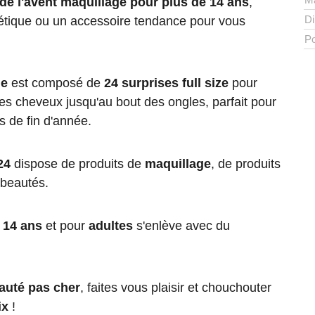
 de l'avent maquillage pour plus de 14 ans
,
D
tique ou un accessoire tendance pour vous
Po
ue
est composé de
24 surprises full size
pour
es cheveux jusqu'au bout des ongles, parfait pour
es de fin d'année.
24
dispose de produits de
maquillage
, de produits
beautés.
 14 ans
et pour
adultes
s'enlève avec du
eauté pas cher
, faites vous plaisir et chouchouter
ix
!