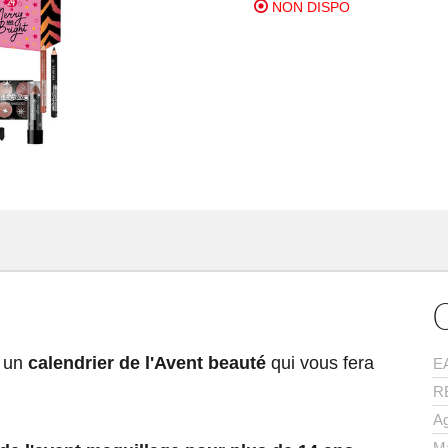
NON DISPO
c un
calendrier de l'Avent beauté
qui vous fera
E
R
A
M