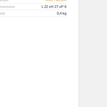
imensions
L
22
xH
27
xP
6
ids
0,4
kg