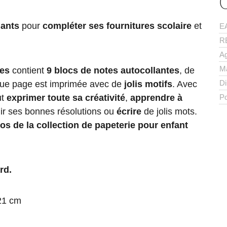
lants
pour
compléter ses fournitures scolaire
et
E
R
A
M
es
contient
9 blocs de notes autocollantes
, de
D
aque page est imprimée avec de
jolis motifs
. Avec
Po
t
exprimer toute sa créativité
,
apprendre à
inir ses bonnes résolutions ou
écrire
de jolis mots.
los de la collection de papeterie pour enfant
ard.
 21 cm