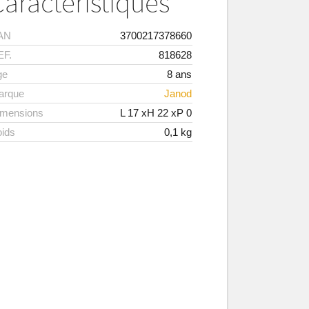
Caractéristiques
AN
3700217378660
EF.
818628
ge
8 ans
arque
Janod
imensions
L
17
xH
22
xP
0
ids
0,1
kg