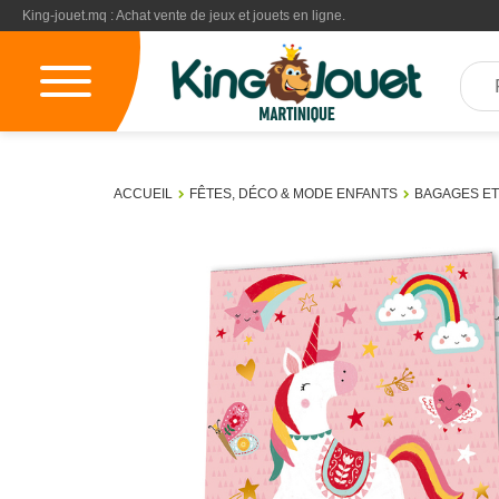
King-jouet.mq : Achat vente de jeux et jouets en ligne.
ACCUEIL
FÊTES, DÉCO & MODE ENFANTS
BAGAGES ET