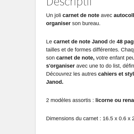
Descriptif
Un joli
carnet de note
avec
autocol
organiser
son bureau.
Le
carnet de note Janod
de
48 pag
tailles et de formes différentes. Ch
son
carnet de note,
votre enfant peu
s'organiser
avec une to do list, déf
Découvrez les autres
cahiers et sty
Janod.
2 modèles assortis :
licorne ou ren
Dimensions du carnet : 16.5 x 0.6 x