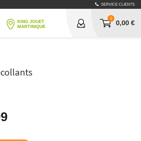
SERVICE CLIENTS
0
KING JOUET
0,00
€
MARTINIQUE
collants
99