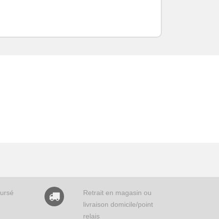
oursé
Retrait en magasin ou
livraison domicile/point
relais