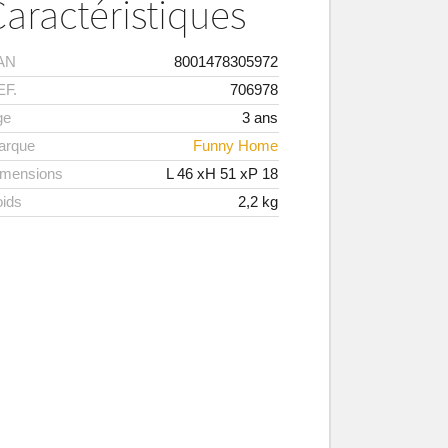
Caractéristiques
AN
8001478305972
EF.
706978
ge
3 ans
arque
Funny Home
imensions
L
46
xH
51
xP
18
ids
2,2
kg