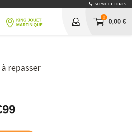
SERVICE CLIENTS
0
KING JOUET
0,00
€
MARTINIQUE
 à repasser
€99