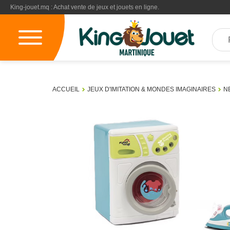
King-jouet.mq : Achat vente de jeux et jouets en ligne.
ACCUEIL
JEUX D'IMITATION & MONDES IMAGINAIRES
N