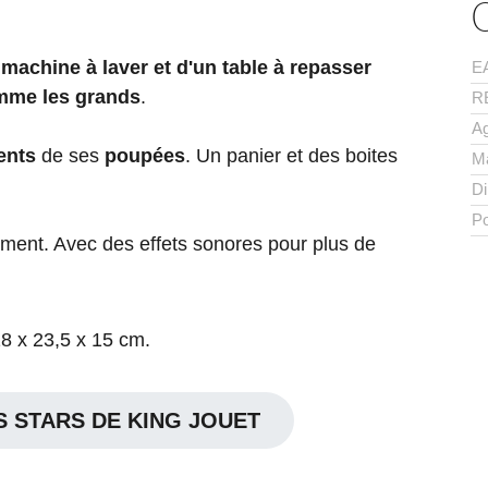
e
machine à laver et d'un table à repasser
E
omme les grands
.
R
A
ents
de ses
poupées
. Un panier et des boites
M
D
Po
ngement. Avec des effets sonores pour plus de
8 x 23,5 x 15 cm.
 STARS DE KING JOUET