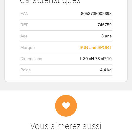
EAN
8053735002698
REF.
746759
Age
3 ans
Marque
SUN and SPORT
Dimensions
L
30
xH
73
xP
10
Poids
4,4
kg
Vous aimerez aussi